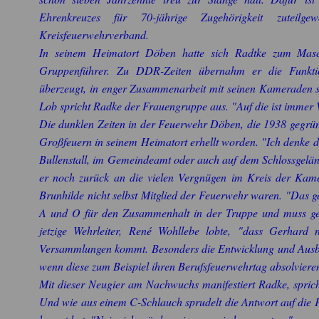
Ehrenkreuzes für 70-jährige Zugehörigkeit zuteil
Kreisfeuerwehrverband.
In seinem Heimatort Döben hatte sich Radtke zum Masch
Gruppenführer. Zu DDR-Zeiten übernahm er die Funktion
überzeugt, in enger Zusammenarbeit mit seinen Kameraden 
Lob spricht Radke der Frauengruppe aus. "Auf die ist immer 
Die dunklen Zeiten in der Feuerwehr Döben, die 1938 gegrü
Großfeuern in seinem Heimatort erhellt worden. "Ich denke
Bullenstall, im Gemeindeamt oder auch auf dem Schlossgelän
er noch zurück an die vielen Vergnügen im Kreis der Kame
Brunhilde nicht selbst Mitglied der Feuerwehr waren. "Das g
A und O für den Zusammenhalt in der Truppe und muss gep
jetzige Wehrleiter, René Wohllebe lobte, "dass Gerhard
Versammlungen kommt. Besonders die Entwicklung und Ausbil
wenn diese zum Beispiel ihren Berufsfeuerwehrtag absolvier
Mit dieser Neugier am Nachwuchs manifestiert Radke, sprich
Und wie aus einem C-Schlauch sprudelt die Antwort auf die F