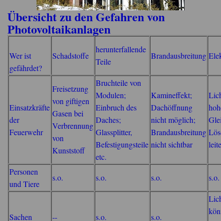
Übersicht zu den Gefahren von
Photovoltaikanlagen
herunterfallende
Wer ist
Schadstoffe
Brandausbreitung
Elek
Teile
gefährdet?
Bruchteile von
Freisetzung
Modulen;
Kamineffekt;
Lic
von giftigen
Einsatzkräfte
Einbruch des
Dachöffnung
hoh
Gasen bei
der
Daches;
nicht möglich;
Gle
Verbrennung
Feuerwehr
Glassplitter,
Brandausbreitung
Lös
von
Befestigungsteile
nicht sichtbar
leit
Kunststoff
etc.
Personen
s.o.
s.o.
s.o.
s.o.
und Tiere
Lic
kön
Sachen
--
s.o.
s.o.